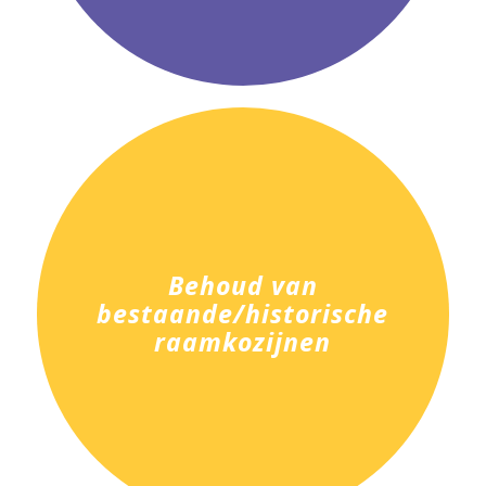
Behoud van
bestaande/historische
raamkozijnen